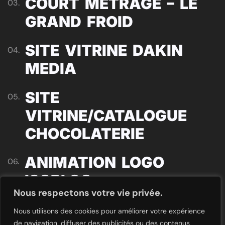
COURT MÉTRAGE – LE
03.
GRAND FROID
SITE VITRINE DAKIN
04.
MEDIA
SITE
05.
VITRINE/CATALOGUE
CHOCOLATERIE
ANIMATION LOGO
06.
ISOBLOC
Nous respectons votre vie privée.
SITE VITRINE SILLANS
07.
Nous utilisons des cookies pour améliorer votre expérience
de navigation, diffuser des publicités ou des contenus