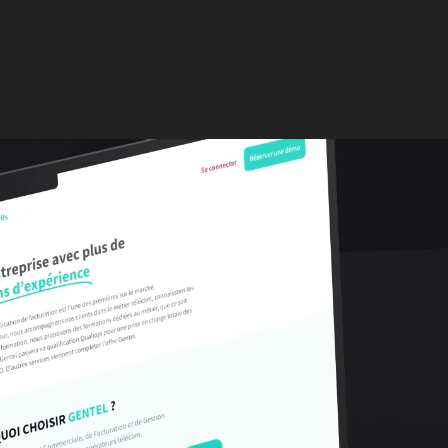
con
07