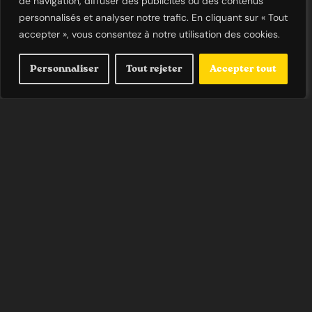
de navigation, diffuser des publicités ou des contenus
personnalisés et analyser notre trafic. En cliquant sur « Tout
accepter », vous consentez à notre utilisation des cookies.
Développement d’une
Personnaliser
Tout rejeter
Accepter tout
Application Web
Dans le cadre de mes projets universitaires, j’ai
entrepris le développement d’une application web
utilisant HTML, CSS et JavaScript. L’objectif principal de
cette application était d’afficher les données relatives à
la qualité de l’air et au taux de pollinisation dans la
région PACA. Pour ce faire, j’ai intégré une API appelée
Atmosud, qui fournit des informations précises sur la
qualité de l’air dans différentes zones géographiques.
Grâce à une combinaison de langages de
programmation et à l’utilisation de l’API, j’ai réussi à
concevoir une application interactive et informatif,